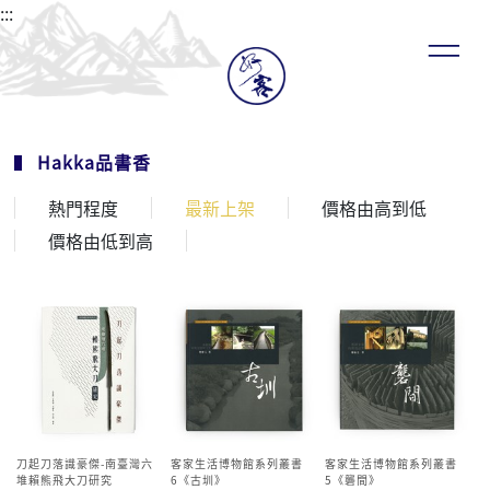
:::
Hakka品書香
熱門程度
最新上架
價格由高到低
價格由低到高
刀起刀落識豪傑-南臺灣六
客家生活博物館系列叢書
客家生活博物館系列叢書
堆賴熊飛大刀研究
6《古圳》
5《礱間》