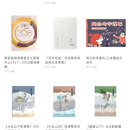
NT$ 600
客家委員會客家文化發展
《百年往返：走訪客家地
阿公的幸運石-乙未戰役在
中心2017－2018展演專
區的日本學者》
佳冬
輯
NT$ 500
NT$ 350
NT$ 300
《大武山下新東勢》日久
《行出山坑》西湖鴨母坑
《鷂婆山下》水光粼粼講