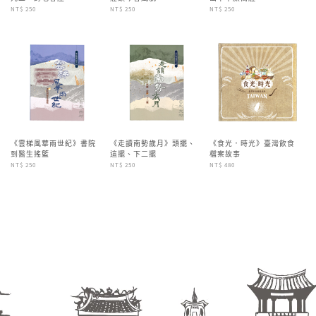
NT$ 250
NT$ 250
NT$ 250
《雲梯風華兩世紀》書院
《走讀南勢歲月》頭擺、
《食光．時光》臺灣飲食
到醫生搖籃
這擺、下二擺
檔案故事
NT$ 250
NT$ 250
NT$ 480