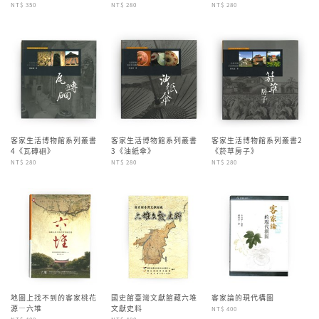
NT$ 350
NT$ 280
NT$ 280
客家生活博物館系列叢書
客家生活博物館系列叢書
客家生活博物館系列叢書2
4《瓦磚硘》
3《油紙傘》
《菸草房子》
NT$ 280
NT$ 280
NT$ 280
地圖上找不到的客家桃花
國史館臺灣文獻館藏六堆
客家論的現代構圖
源—六堆
文獻史料
NT$ 400