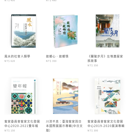
NT$ 400
NT$ 480
風水的社會人類學
故鄉心．故鄉情
《蘭陵步月》左堆蕭屋家
族故事
NT$ 620
NT$ 350
NT$ 350
客家委員會客家文化發展
川流不息：臺灣客家與日
客家委員會客家文化發展
中心2020-2021雙年報
本國際展展示專輯(中日文
中心2019-2020展演專輯
版)
NT$ 150
NT$ 300