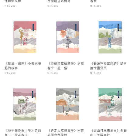
他鄉係故鄉
民開創豆奶傳奇
客家
NT$ 250
NT$ 250
NT$ 250
《獅潭‧劇團》小美園崛
《崙前榮華續薪傳》詔安
《獅頭坪楊家族跡》講古
起的故事
客个一莊一俗
論今祖公業
NT$ 250
NT$ 250
NT$ 250
《地牛翻身振土牛》走過
《行走大窩尋鄉里》回首
《開山打林拓羊喜》金獅
九二一的老客庄
莊頭今昔風貌
山下羊屎窩肚