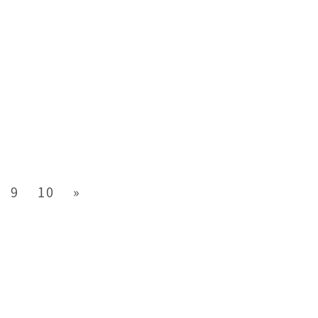
Next
9
10
»