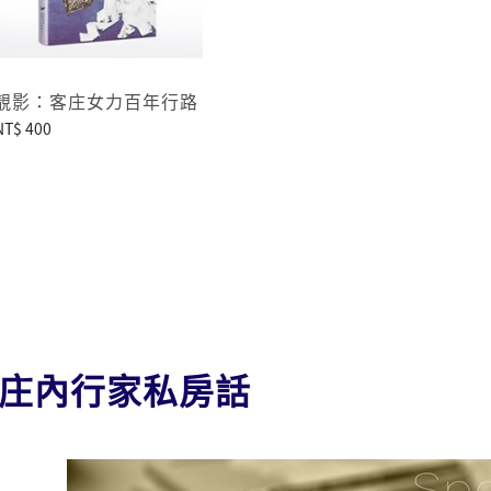
靚影：客庄女力百年行路
NT$ 400
庄內行家私房話