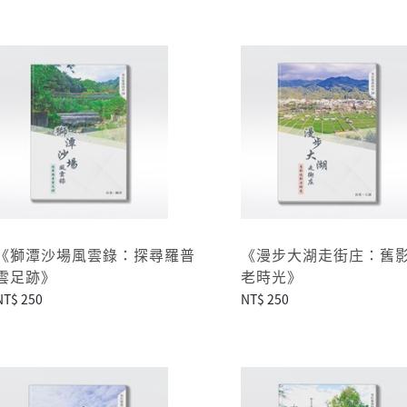
《獅潭沙場風雲錄：探尋羅普
《漫步大湖走街庄：舊
雲足跡》
老時光》
NT$ 250
NT$ 250