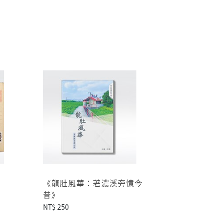
《龍肚風華：荖濃溪旁憶今
昔》
NT$ 250