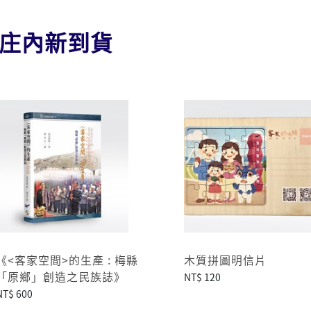
庄內新到貨
《<客家空間>的生產 : 梅縣
木質拼圖明信片
「原鄉」創造之民族誌》
NT$ 120
NT$ 600