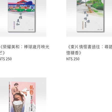
《榮耀美和：棒球歲月映光
《東片情懷書過往：尋
芒》
憶糖香》
NT$ 250
NT$ 250