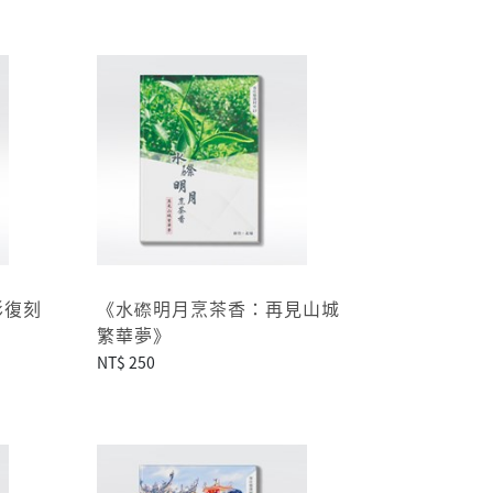
影復刻
《水磜明月烹茶香：再見山城
繁華夢》
NT$ 250