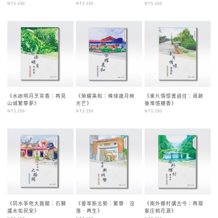
NT$ 250
NT$ 250
NT$ 250
《水磜明月烹茶香：再見
《榮耀美和：棒球歲月映
《東片情懷書過往：尋跡
山城繁華夢》
光芒》
後堆憶糖香》
NT$ 250
NT$ 250
NT$ 250
《同水爭地大路關：石獅
《薈萃新北勢：繁華‧沒
《南外蝶村講古今：再現
護水佑民安》
落‧再生》
客庄桃花源》