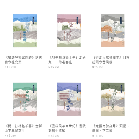
《獅頭坪楊家族跡》講古
《地牛翻身振土牛》走過
《行走大窩尋鄉里》回首
論今祖公業
九二一的老客庄
莊頭今昔風貌
NT$ 250
NT$ 250
NT$ 250
《開山打林拓羊喜》金獅
《雲梯風華兩世紀》書院
《走讀南勢歲月》頭擺、
山下羊屎窩肚
到醫生搖籃
這擺、下二擺
NT$ 250
NT$ 250
NT$ 250