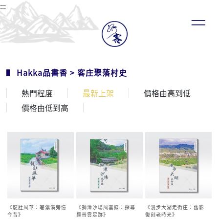
:::
Hakka品書香
>
客庄聚落村史
熱門程度
最新上架
價格由高到低
價格由低到高
《龍肚風華：荖濃溪旁憶
《獅潭沙場風雲錄：探尋
《漫步大湖走街庄：舊影
今昔》
羅普雲足跡》
復刻老時光》