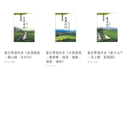
客庄聚落村史《泉湧豐饒
客庄聚落村史《大原風情
客庄聚落村史《東片山下
－關山鎮‧水井仔》
－鹿野鄉‧瑞源、瑞隆、
－池上鄉‧新開園》
瑞豐、瑞和》
NT$ 350
NT$ 350
NT$ 350
客庄聚落村史《圳水生穗
客庄聚落村史《來寮客庄
客庄聚落村史《左堆瓊珍
－豐原區‧翁仔社》
－東勢區‧大茅埔》
－佳冬鄉‧六根》
NT$ 350
NT$ 350
NT$ 350