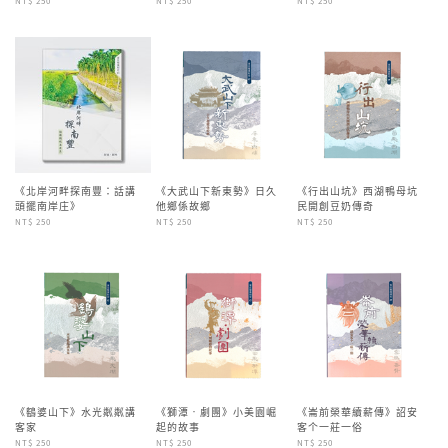
NT$ 250
NT$ 250
NT$ 250
《北岸河畔探南豐：話講
《大武山下新東勢》日久
《行出山坑》西湖鴨母坑
頭擺南岸庄》
他鄉係故鄉
民開創豆奶傳奇
NT$ 250
NT$ 250
NT$ 250
《鷂婆山下》水光粼粼講
《獅潭‧劇團》小美園崛
《崙前榮華續薪傳》詔安
客家
起的故事
客个一莊一俗
NT$ 250
NT$ 250
NT$ 250