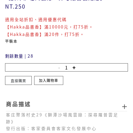
NT.250
適用全站折扣、適用優惠代碼
【Hakka品書香】滿10000元，打75折。
【Hakka品書香】滿20件，打75折。
平裝本
剩餘數量
|
28
加入購物車
直接購買
商品描述
客庄聚落村史29《獅潭沙場風雲錄：探尋羅普雲足
跡》
發行出版：客家委員會客家文化發展中心