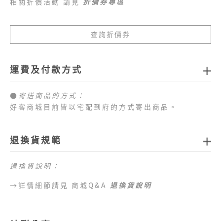
相關折價活動 請見
折價券專區
查詢折價券
運費及付款方式
●
寄送商品的方式：
好客商城目前皆以宅配到府的方式寄出商品。
●
商品配送運費：
1.全站消費滿新臺幣
1,000元免運費
，如未達免運費
退換貨規範
門檻，每筆訂單運費一律以新臺幣
80元
計算。
2.目前僅提供台灣本島配送服務，偏遠地區、外島地
退換貨說明：
區 （澎湖、金門、馬祖、綠島、蘭嶼、小琉球等地
區）及海外地區暫不提供配送服務，敬請見諒。
→詳情細節請見 商城Q&A
退換貨說明
●
目前提供的付款方式：
1.好客商城目前可以接受付款方式為信用卡、網路