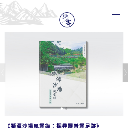
:::
《獅潭沙場風雲錄：探尋羅普雲足跡》