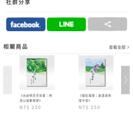
社群分享
ATM、ATM櫃台機、超商代碼繳費。
2.訂單完成後，須於七日內完成付款流程，超過七日
未完成付款流程，系統會自動為您取消訂單。
→詳情細節請見 商城Q&A
購物說明
相關商品
查看全部
《水磜明月烹茶香：再
《龍肚風華：荖濃溪旁
見山城繁華夢》
憶今昔》
NT$ 250
NT$ 250