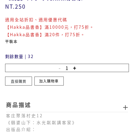
NT.250
適用全站折扣、適用優惠代碼
【Hakka品書香】滿10000元，打75折。
【Hakka品書香】滿20件，打75折。
平裝本
剩餘數量
|
32
加入購物車
直接購買
商品描述
客庄聚落村史12
《鷂婆山下：水光粼粼講客家》
出版品介紹：