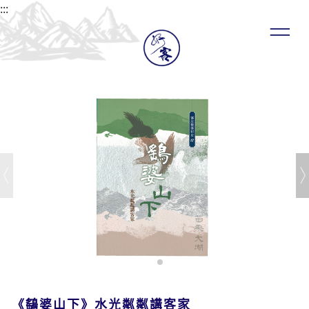
:::
《鷂婆山下》水光粼粼講客家