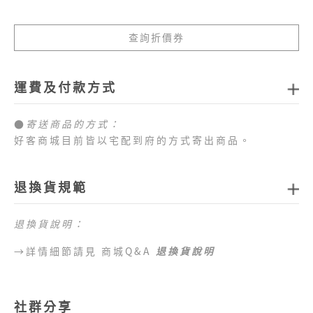
查詢折價券
運費及付款方式
●
寄送商品的方式：
好客商城目前皆以宅配到府的方式寄出商品。
●
商品配送運費：
1.全站消費滿新臺幣
1,000元免運費
，如未達免運費
退換貨規範
門檻，每筆訂單運費一律以新臺幣
80元
計算。
2.目前僅提供台灣本島配送服務，偏遠地區、外島地
退換貨說明：
區 （澎湖、金門、馬祖、綠島、蘭嶼、小琉球等地
區）及海外地區暫不提供配送服務，敬請見諒。
→詳情細節請見 商城Q&A
退換貨說明
●
目前提供的付款方式：
1.好客商城目前可以接受付款方式為信用卡、網路
社群分享
ATM、ATM櫃台機、超商代碼繳費。