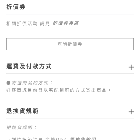
折價券
相關折價活動 請見
折價券專區
查詢折價券
運費及付款方式
●
寄送商品的方式：
好客商城目前皆以宅配到府的方式寄出商品。
●
商品配送運費：
1.全站消費滿新臺幣
1,000元免運費
，如未達免運費
退換貨規範
門檻，每筆訂單運費一律以新臺幣
80元
計算。
2.目前僅提供台灣本島配送服務，偏遠地區、外島地
退換貨說明：
區 （澎湖、金門、馬祖、綠島、蘭嶼、小琉球等地
區）及海外地區暫不提供配送服務，敬請見諒。
→詳情細節請見 商城Q&A
退換貨說明