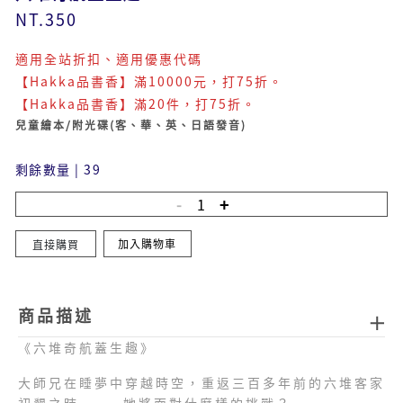
NT.350
適用全站折扣、適用優惠代碼
【Hakka品書香】滿10000元，打75折。
【Hakka品書香】滿20件，打75折。
兒童繪本/附光碟(客、華、英、日語發音)
剩餘數量
|
39
加入購物車
直接購買
商品描述
《六堆奇航蓋生趣》
大師兄在睡夢中穿越時空，重返三百多年前的六堆客家
初墾之時.......她將面對什麼樣的挑戰？