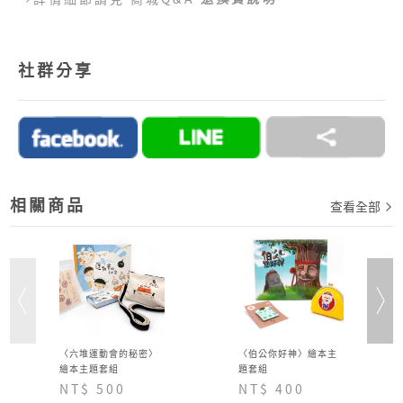
●
目前提供的付款方式：
1.好客商城目前可以接受付款方式為信用卡、網路
社群分享
ATM、ATM櫃台機、超商代碼繳費。
2.訂單完成後，須於七日內完成付款流程，超過七日
未完成付款流程，系統會自動為您取消訂單。
→詳情細節請見 商城Q&A
購物說明
相關商品
查看全部
〈六堆運動會的秘密〉
〈伯公你好神〉繪本主
繪本主題套組
題套組
NT$ 500
NT$ 400