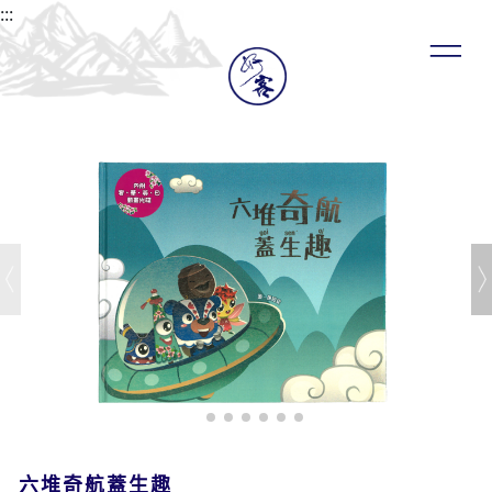
:::
六堆奇航蓋生趣