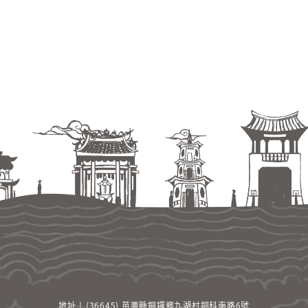
地址 ￨ (36645) 苗栗縣銅鑼鄉九湖村銅科南路6號