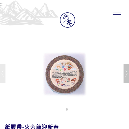
:::
紙膠帶-火旁龍迎新春