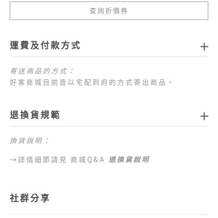
查詢折價券
運費及付款方式
寄送商品的方式：
好客商城目前皆以宅配到府的方式寄出商品。
商品配送運費：
1.全站消費滿新臺幣
1,000
元免運費
，如未達免運費
退換貨規範
門檻，每筆訂單運費一律以新臺幣
80
元
計算。
2.目前僅提供台灣本島配送服務，偏遠地區、外島地
區 （澎湖、金門、馬祖、綠島、蘭嶼、小琉球等地
換貨說明：
區）及海外地區暫不提供配送服務，敬請見諒。
→詳情細節請見 商城Q&A
退換貨說明
目前提供的付款方式：
1.好客商城目前可以接受付款方式為信用卡、網路
ATM、ATM櫃台機、超商代碼繳費。
2.訂單完成後，須於七日內完成付款流程，超過七日
社群分享
未完成付款流程，系統會自動為您取消訂單。
→詳情細節請見 商城Q&A
購物說明