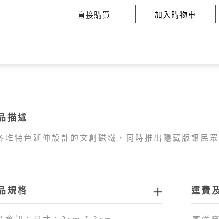
直接購買
加入購物車
品描述
各堆特色延伸設計的文創磁鐵，同時推出隱藏版讓民
品規格
運費
品資訊：尺寸：3cm * 3cm
寄送商