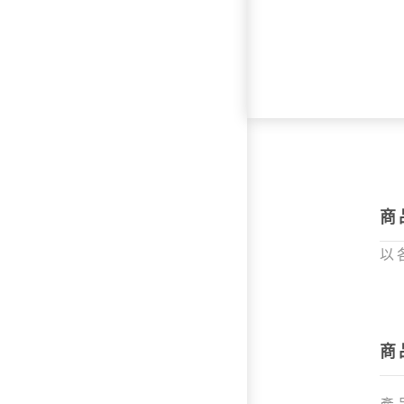
商
以
商
產