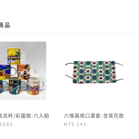
動為您
→詳情
商品
馬克杯/彩圖款-六入組
六堆兩用口罩套-含笑花款
 1680
NT$ 145