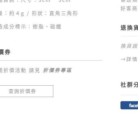
好客商
量：約４g / 形狀：直角三角形
品。
商品配
造成分標示：樹脂、磁鐵
退換
1.全
未達免
換貨說
臺幣
8
價券
2.目
→詳情
區、外
關折價活動 請見
折價券專區
島、蘭
不提供
社群
查詢折價券
目前提
1.好
卡、網
費。
2.訂
程，超