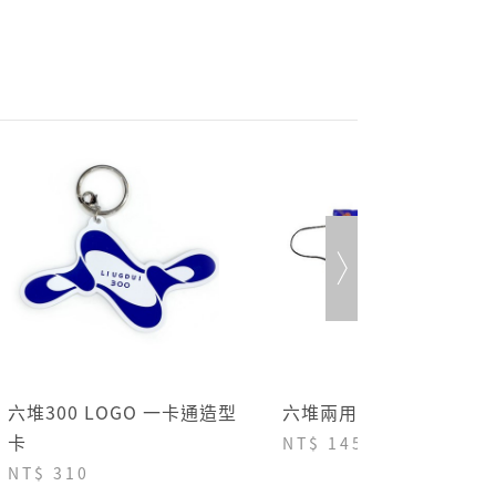
取消訂單。
細節請見 商城Q&A
購物說明
六堆300 LOGO 一卡通造型
六堆兩用口罩套-絲仔花
卡
NT$ 145
NT$ 310