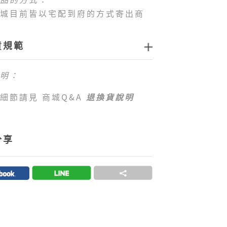
城目前皆以宅配到府的方式寄出商
送運費：
貨規範
站消費滿新臺幣
1,000
元免運費
，如
運費門檻，每筆訂單運費一律以新
明：
0
元
計算。
前僅提供台灣本島配送服務，偏遠地
細節請見 商城Q&A
退換貨說明
島地區 （澎湖、金門、馬祖、綠
嶼、小琉球等地區）及海外地區暫
配送服務，敬請見諒。
分享
供的付款方式：
客商城目前可以接受付款方式為信用
路ATM、ATM櫃台機、超商代碼繳
單完成後，須於七日內完成付款流
過七日未完成付款流程，系統會自