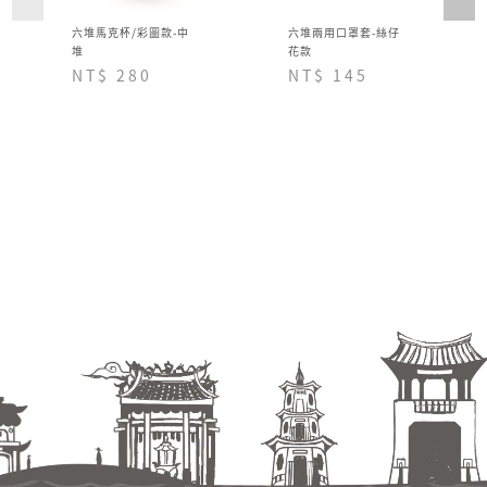
六堆馬克杯/彩圖款-中
六堆兩用口罩套-絲仔
堆
花款
NT$ 280
NT$ 145