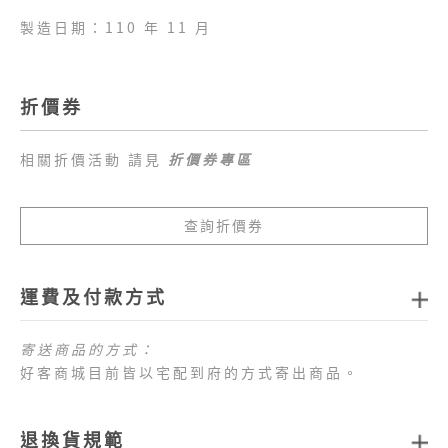
製造日期：110 年 11 月
折價券
相關折價活動 請見
折價券專區
查詢折價券
運費及付款方式
寄送商品的方式：
好客商城目前皆以宅配到府的方式寄出商品。
商品配送運費：
1.全站消費滿新臺幣
1,000
元免運費
，如未達免運費
退換貨規範
門檻，每筆訂單運費一律以新臺幣
80
元
計算。