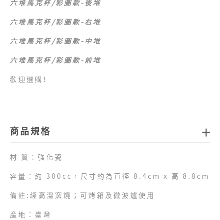
六堆馬克杯/彩圖款-後堆
六堆馬克杯/彩圖款-右堆
六堆馬克杯/彩圖款-中堆
六堆馬克杯/彩圖款-前堆
歡迎選購!
商品規格
材 質：強化瓷
容量：約 300cc，尺寸約為直徑 8.4cm x 高 8.8cm
備註:經高溫窯燒；可烤箱及微波爐使用
產地：臺灣