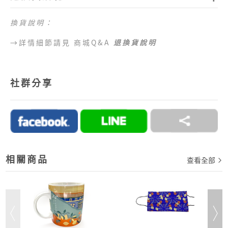
2.目前僅提供台灣本島配送服務，偏遠地區、外島地
區 （澎湖、金門、馬祖、綠島、蘭嶼、小琉球等地
換貨說明：
區）及海外地區暫不提供配送服務，敬請見諒。
→詳情細節請見 商城Q&A
退換貨說明
目前提供的付款方式：
1.好客商城目前可以接受付款方式為信用卡、網路
ATM、ATM櫃台機、超商代碼繳費。
2.訂單完成後，須於七日內完成付款流程，超過七日
社群分享
未完成付款流程，系統會自動為您取消訂單。
→詳情細節請見 商城Q&A
購物說明
相關商品
查看全部