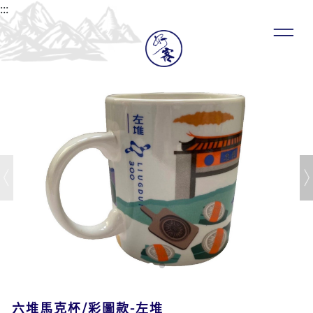
:::
六堆馬克杯/彩圖款-左堆