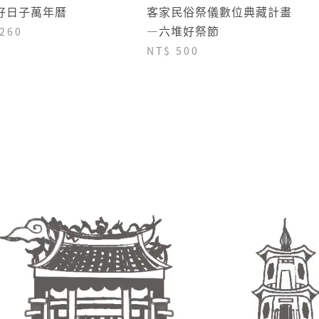
好日子萬年曆
客家民俗祭儀數位典藏計畫
—六堆好祭節
 260
NT$ 500