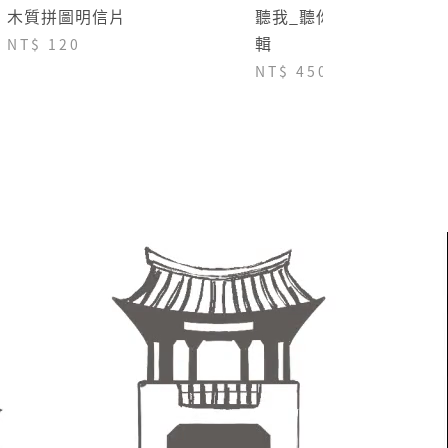
木質拼圖明信片
聽我_聽你_《歌‧尋客》
輯
NT$ 120
NT$ 450