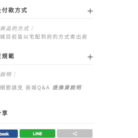
及付款方式
商品的方式：
城目前皆以宅配到府的方式寄出商
貨規範
配送運費：
站消費滿新臺幣
1,000元免運費
，如
說明：
運費門檻，每筆訂單運費一律以新
0元
計算。
細節請見 商城Q&A
退換貨說明
前僅提供台灣本島配送服務，偏遠地
島地區 （澎湖、金門、馬祖、綠
嶼、小琉球等地區）及海外地區暫
分享
配送服務，敬請見諒。
提供的付款方式：
客商城目前可以接受付款方式為信用