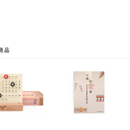
卡、網
費。
2.訂
程，超
動為您
商品
→詳情