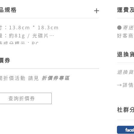
唱：張旺榮、玉妹
品規格
運費
0.為夫問卜(下) 原出版單位：Columbia
唱：張旺榮、玉妹
1.三仙會(上) 原出版單位：Columbia
：13.8cm * 18.3cm
●
寄送
唱：福綠壽社
量：約81g / 光碟片
好客商
2.三仙會(下) 原出版單位：Columbia
造成分標示：PC
品。
唱：福綠壽社
退換
●
商品
3.掃北(上) 原出版單位：Columbia
價券
1.全
唱：集英郡
退換貨
未達免
4.掃北(下) 原出版單位：Columbia
關折價活動 請見
折價券專區
臺幣
8
唱：集英郡
→詳情
2.目
5.鄉土部隊勇士的來信 原出版單位：Columbia
區、外
查詢折價券
唱：松平晃
島、蘭
6.月光下的鼓浪嶼 原出版單位：Columbia
社群
不提供
唱：松原操
●
目前
1.好