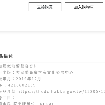
直接購買
加入購物車
品描述
如膠似漆留聲客音》
行出版：客家委員會客家文化發展中心
版年月：2019年12月
N：4210802159
版品介紹
https://thcdc.hakka.gov.tw/12205/
錄曲目：
.開金扇 原出版單位：REGAL