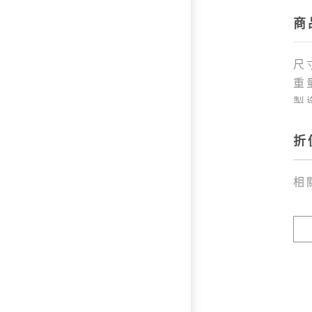
演
商
1
演
1
尺寸
演
重
1
製
演
1
折
演
1
相
演
1
演
1
演