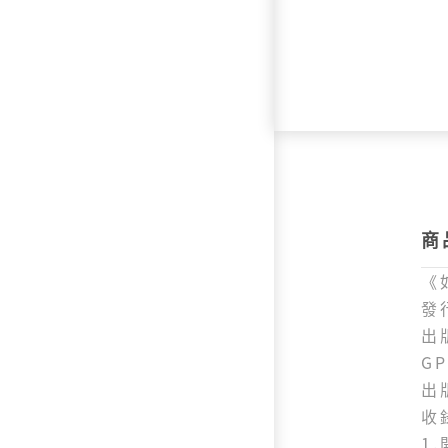
商
《
發
出
GP
出
收
1