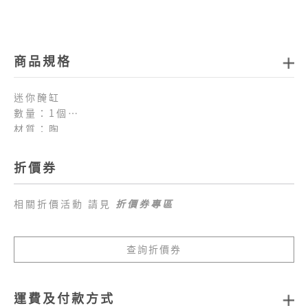
商品規格
迷你醃缸
數量：1個
材質：陶
重量：296g
產地：台灣
折價券
實品尺寸：直徑8.2×高8.2cm
外盒尺寸：9.2×9.2×高11cm
相關折價活動 請見
折價券專區
贈品：春聯貼紙-3張
查詢折價券
運費及付款方式