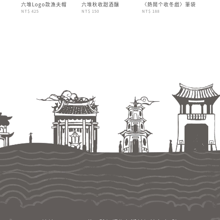
鏈文具
六堆Logo款漁夫帽
六堆秋收甜酒釀
〈熱鬧个收冬戲〉筆袋
大獅兄
NT$ 425
NT$ 150
NT$ 188
NT$ 450