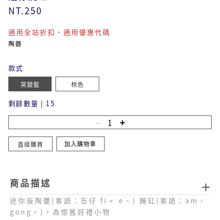
NT.250
適用全站折扣、適用優惠代碼
陶器
款式
窯變藍
棕色
剩餘數量
|
15
加入購物車
直接購買
商品描述
迷你版陶甕(客語：缶仔 fiˇ eˋ) 醃缸(客語：amˊ
gongˊ)，為懷舊好禮小物