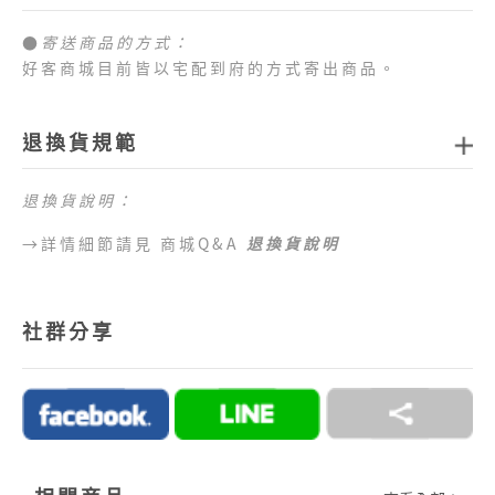
●
寄送商品的方式：
好客商城目前皆以宅配到府的方式寄出商品。
●
商品配送運費：
1.全站消費滿新臺幣
1,000元免運費
，如未達免運費
退換貨規範
門檻，每筆訂單運費一律以新臺幣
80元
計算。
2.目前僅提供台灣本島配送服務，偏遠地區、外島地
退換貨說明：
區 （澎湖、金門、馬祖、綠島、蘭嶼、小琉球等地
區）及海外地區暫不提供配送服務，敬請見諒。
→詳情細節請見 商城Q&A
退換貨說明
●
目前提供的付款方式：
1.好客商城目前可以接受付款方式為信用卡、網路
社群分享
ATM、ATM櫃台機、超商代碼繳費。
2.訂單完成後，須於七日內完成付款流程，超過七日
未完成付款流程，系統會自動為您取消訂單。
→詳情細節請見 商城Q&A
購物說明