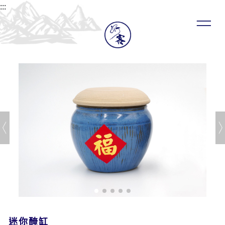
:::
迷你醃缸