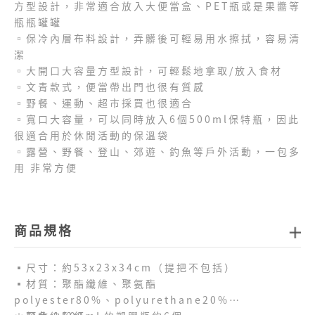
方型設計，非常適合放入大便當盒、PET瓶或是果醬等
瓶瓶罐罐
▫️保冷內層布料設計，弄髒後可輕易用水擦拭，容易清
潔
▫️大開口大容量方型設計，可輕鬆地拿取/放入食材
▫️文青款式，便當帶出門也很有質感
▫️野餐、運動、超市採買也很適合
▫️寬口大容量，可以同時放入6個500ml保特瓶，因此
很適合用於休閒活動的保溫袋
▫️露營、野餐、登山、郊遊、釣魚等戶外活動，一包多
用 非常方便
商品規格
▪️尺寸：約53x23x34cm（提把不包括）
▪️材質：聚酯纖維、聚氨酯
polyester80%、polyurethane20%