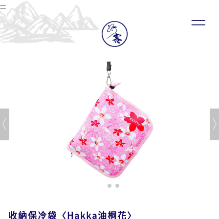
:::
收納保冷袋〈Hakka油桐花〉