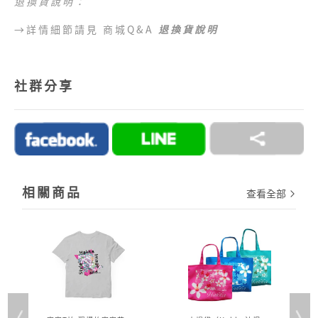
退換貨說明：
區 （澎湖、金門、馬祖、綠島、蘭嶼、小琉球等地
區）及海外地區暫不提供配送服務，敬請見諒。
→詳情細節請見 商城Q&A
退換貨說明
●
目前提供的付款方式：
1.好客商城目前可以接受付款方式為信用卡、網路
社群分享
ATM、ATM櫃台機、超商代碼繳費。
2.訂單完成後，須於七日內完成付款流程，超過七日
未完成付款流程，系統會自動為您取消訂單。
→詳情細節請見 商城Q&A
購物說明
相關商品
查看全部