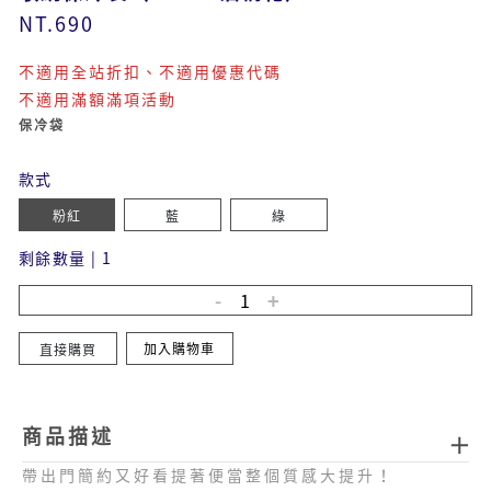
NT.690
不適用全站折扣、不適用優惠代碼
不適用滿額滿項活動
保冷袋
款式
粉紅
藍
綠
剩餘數量
|
1
加入購物車
直接購買
商品描述
帶出門簡約又好看提著便當整個質感大提升！