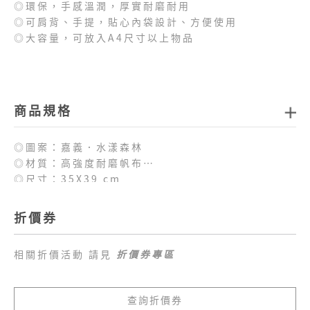
◎環保，手感溫潤，厚實耐磨耐用
◎可肩背、手提，貼心內袋設計、方便使用
◎大容量，可放入A4尺寸以上物品
商品規格
◎圖案：嘉義．水漾森林
◎材質：高強度耐磨帆布
◎尺寸：35X39 cm
折價券
相關折價活動 請見
折價券專區
查詢折價券