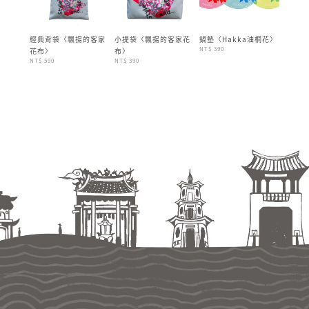
經典背袋〈飄揚的客家
小提袋〈飄揚的客家花
鍋墊〈Hakka油桐花〉
齊柏林
NT$ 390
NT$ 390
花布〉
布〉
NT$ 590
NT$ 390