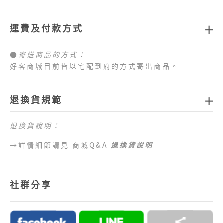
運費及付款方式
●
寄送商品的方式：
好客商城目前皆以宅配到府的方式寄出商品。
●
商品配送運費：
1.全站消費滿新臺幣
1,000元免運費
，如未達免運費
退換貨規範
門檻，每筆訂單運費一律以新臺幣
80元
計算。
2.目前僅提供台灣本島配送服務，偏遠地區、外島地
退換貨說明：
區 （澎湖、金門、馬祖、綠島、蘭嶼、小琉球等地
區）及海外地區暫不提供配送服務，敬請見諒。
→詳情細節請見 商城Q&A
退換貨說明
●
目前提供的付款方式：
1.好客商城目前可以接受付款方式為信用卡、網路
社群分享
ATM、ATM櫃台機、超商代碼繳費。
2.訂單完成後，須於七日內完成付款流程，超過七日
未完成付款流程，系統會自動為您取消訂單。