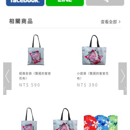
→詳情細節請見 商城Q&A
購物說明
相關商品
查看全部
經典背袋〈飄揚的客家
小提袋〈飄揚的客家花
花布〉
布〉
NT$ 590
NT$ 390