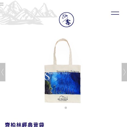
:::
齊柏林經典背袋