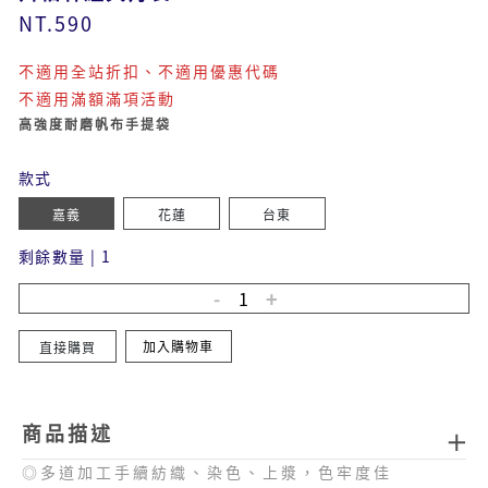
NT.590
不適用全站折扣、不適用優惠代碼
不適用滿額滿項活動
高強度耐磨帆布手提袋
款式
嘉義
花蓮
台東
剩餘數量
|
1
加入購物車
直接購買
商品描述
◎多道加工手續紡織、染色、上漿，色牢度佳