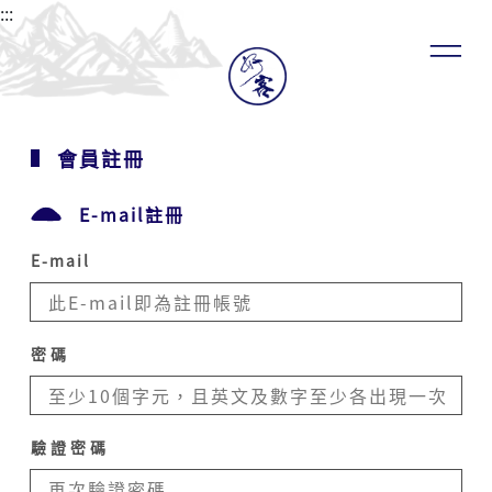
家
:::
文
化
發
展
中
心
會員註冊
會
員，
E-mail註冊
當
會
員
E-mail
使
用
客
家
密碼
委
員
會
客
驗證密碼
家
文