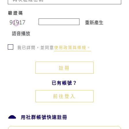
化
發
驗證碼
展
重新產生
中
心
語音播放
相
關
我已詳閱，並同意
使用政策與條規。
網
站
服
務
時，
即
已有帳號？
表
示
前往登入
同
意
接
受
用社群帳號快速註冊
客
家