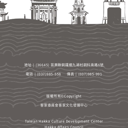
項
之
拘
束，
並
承
諾
遵
守
中
華
地址 ￨ (36645) 苗栗縣銅鑼鄉九湖村銅科南路6號
民
國
電話 ￨ (037)985-558
傳真 ￨ (037)985-991
相
關
法
版權所有©Copyright
規
及
客家委員會客家文化發展中心
一
切
Taiwan Hakka Culture Development Center
國
Hakka Affairs Council
際