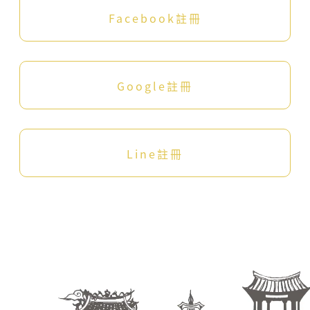
委
Facebook註冊
員
會
客
家
文
Google註冊
化
發
展
中
Line註冊
心
會
員
規
範
及
所
有
注
意
事