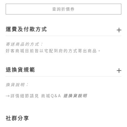
查詢折價券
運費及付款方式
寄送商品的方式：
好客商城目前皆以宅配到府的方式寄出商品。
商品配送運費：
1.全站消費滿新臺幣
1,000
元免運費
，如未達免運費
退換貨規範
門檻，每筆訂單運費一律以新臺幣
80
元
計算。
2.目前僅提供台灣本島配送服務，偏遠地區、外島地
區 （澎湖、金門、馬祖、綠島、蘭嶼、小琉球等地
換貨說明：
區）及海外地區暫不提供配送服務，敬請見諒。
→詳情細節請見 商城Q&A
退換貨說明
目前提供的付款方式：
1.好客商城目前可以接受付款方式為信用卡、網路
ATM、ATM櫃台機、超商代碼繳費。
2.訂單完成後，須於七日內完成付款流程，超過七日
社群分享
未完成付款流程，系統會自動為您取消訂單。