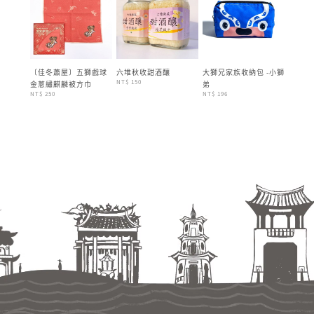
a運動毛巾
〔佳冬蕭屋〕五獅戲球
六堆秋收甜酒釀
大獅兄家族收納包 -小獅
大獅兄
NT$ 150
金蔥繡麒麟被方巾
弟
妹
NT$ 250
NT$ 196
NT$ 196