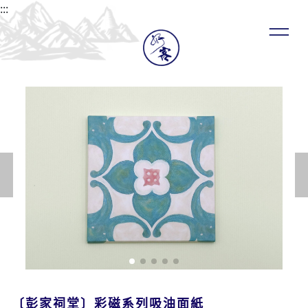
:::
〔彭家祠堂〕彩磁系列吸油面紙