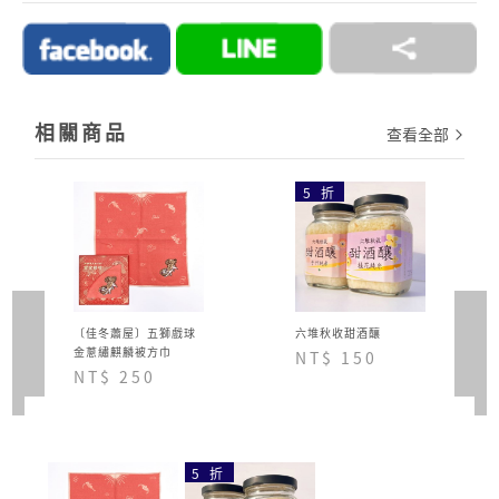
→詳情細節請見 商城Q&A
購物說明
相關商品
查看全部
5 折
〔佳冬蕭屋〕五獅戲球
六堆秋收甜酒釀
金蔥繡麒麟被方巾
NT$ 150
NT$ 250
5 折