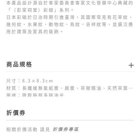
本產品設計源自於客家委員會客家文化發展中心典藏的
「（彭家祠堂）彩磁」系列。
日本彩磁於日治時期引進臺灣，其圖案常見有花草紋、
幾何紋、水果紋、動物紋、鳥紋、吉祥紋等，並廣泛應
用於建築及家具的裝飾。
商品規格
尺寸：8.3×8.3cm
材質：長纖維無氯紙漿、麻漿、茶樹精油、天然茶葉渣
用途：吸取臉部多餘油光
產地：台灣
製造日期：2025年4月25日
折價券
保存期限：5年
注意事項：請勿放置潮濕處，避免陽光直射
相關折價活動 請見
折價券專區