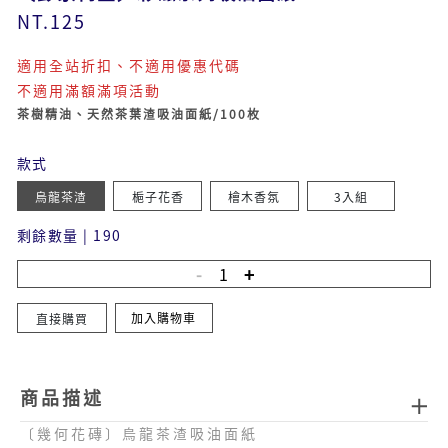
NT.125
適用全站折扣、不適用優惠代碼
不適用滿額滿項活動
茶樹精油、天然茶葉渣吸油面紙/100枚
款式
烏龍茶渣
梔子花香
檜木香氛
3入組
剩餘數量
|
190
加入購物車
直接購買
商品描述
〔幾何花磚〕烏龍茶渣吸油面紙