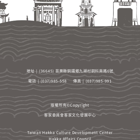
項
之
拘
束，
並
承
諾
遵
守
中
華
地址 ￨ (36645) 苗栗縣銅鑼鄉九湖村銅科南路6號
民
國
電話 ￨ (037)985-558
傳真 ￨ (037)985-991
相
關
法
版權所有©Copyright
規
及
客家委員會客家文化發展中心
一
切
Taiwan Hakka Culture Development Center
國
Hakka Affairs Council
際