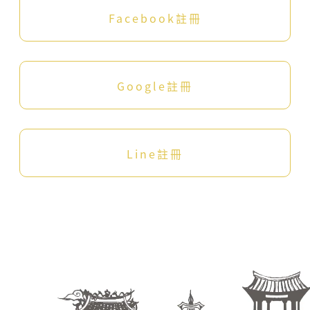
委
Facebook註冊
員
會
客
家
文
Google註冊
化
發
展
中
Line註冊
心
會
員
規
範
及
所
有
注
意
事