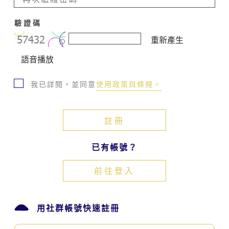
化
發
驗證碼
展
重新產生
中
心
語音播放
相
關
我已詳閱，並同意
使用政策與條規。
網
站
服
務
時，
即
已有帳號？
表
示
前往登入
同
意
接
受
用社群帳號快速註冊
客
家