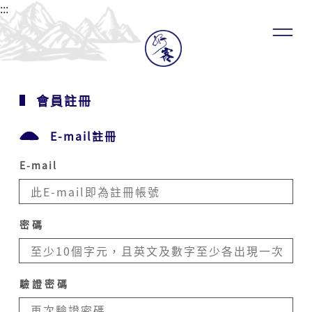
家
:::
文
化
發
展
中
心
會員註冊
會
員，
E-mail註冊
當
會
員
E-mail
使
用
客
家
密碼
委
員
會
客
驗證密碼
家
文