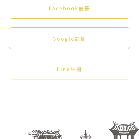
委
Facebook註冊
員
會
客
家
文
Google註冊
化
發
展
中
Line註冊
心
會
員
規
範
及
所
有
注
意
事