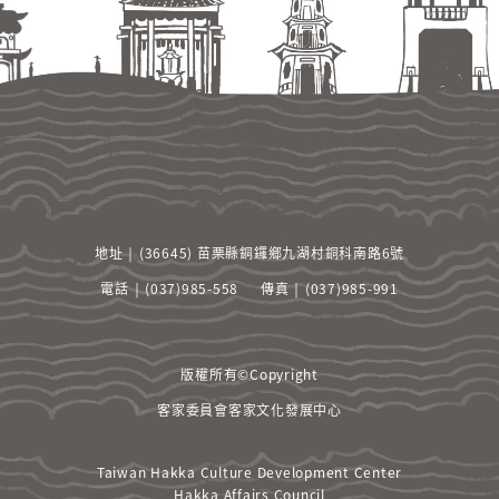
項
之
拘
束，
並
承
諾
遵
守
中
華
地址 ￨ (36645) 苗栗縣銅鑼鄉九湖村銅科南路6號
民
國
電話 ￨ (037)985-558
傳真 ￨ (037)985-991
相
關
法
版權所有©Copyright
規
及
客家委員會客家文化發展中心
一
切
Taiwan Hakka Culture Development Center
國
Hakka Affairs Council
際