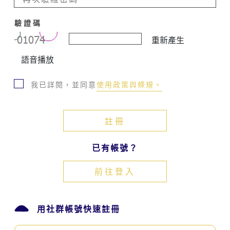
化
發
驗證碼
展
重新產生
中
心
語音播放
相
關
我已詳閱，並同意
使用政策與條規。
網
站
服
務
時，
即
已有帳號？
表
示
前往登入
同
意
接
受
用社群帳號快速註冊
客
家