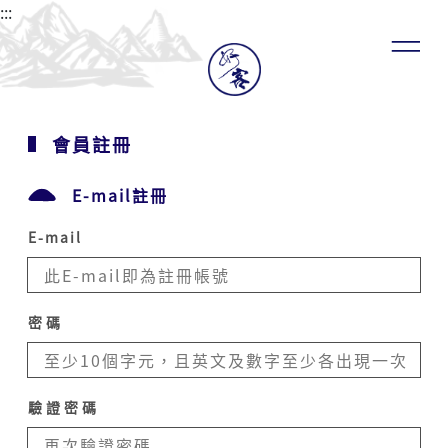
家
:::
文
化
發
展
中
心
會員註冊
會
員，
E-mail註冊
當
會
員
E-mail
使
用
客
家
密碼
委
員
會
客
驗證密碼
家
文