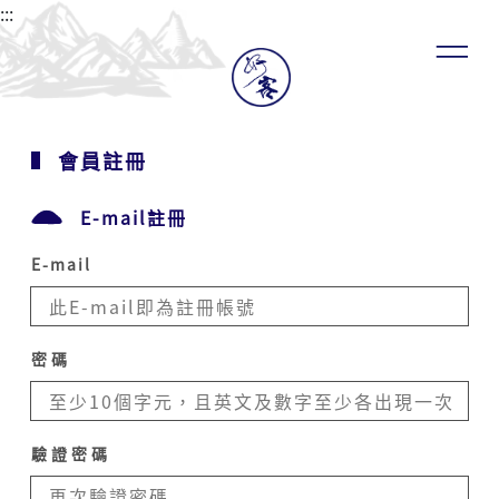
家
:::
文
化
發
展
中
心
會員註冊
會
員，
E-mail註冊
當
會
員
E-mail
使
用
客
家
密碼
委
員
會
客
驗證密碼
家
文