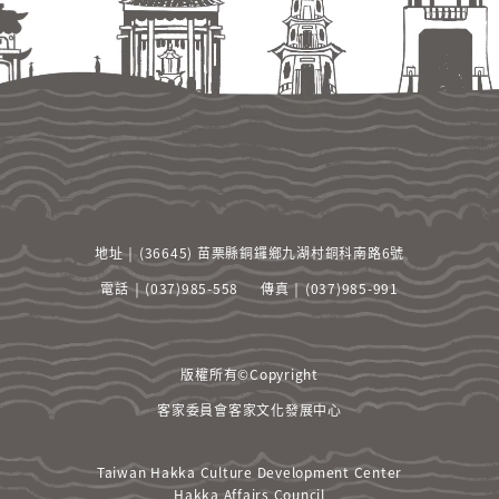
項
之
拘
束，
並
承
諾
遵
守
中
華
地址 ￨ (36645) 苗栗縣銅鑼鄉九湖村銅科南路6號
民
國
電話 ￨ (037)985-558
傳真 ￨ (037)985-991
相
關
法
版權所有©Copyright
規
及
客家委員會客家文化發展中心
一
切
Taiwan Hakka Culture Development Center
國
Hakka Affairs Council
際