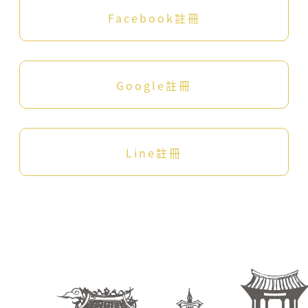
委
Facebook註冊
員
會
客
家
文
Google註冊
化
發
展
中
Line註冊
心
會
員
規
範
及
所
有
注
意
事