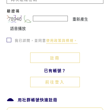
化
發
驗證碼
展
重新產生
中
心
語音播放
相
關
我已詳閱，並同意
使用政策與條規。
網
站
服
務
時，
即
已有帳號？
表
示
前往登入
同
意
接
受
用社群帳號快速註冊
客
家