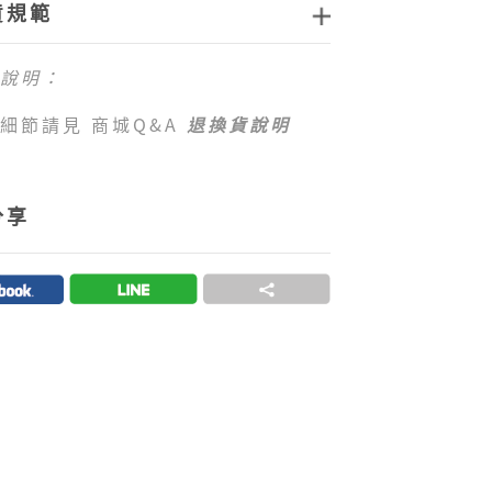
貨規範
配送運費：
站消費滿新臺幣
1,000元免運費
，如
說明：
運費門檻，每筆訂單運費一律以新
0元
計算。
細節請見 商城Q&A
退換貨說明
前僅提供台灣本島配送服務，偏遠地
島地區 （澎湖、金門、馬祖、綠
嶼、小琉球等地區）及海外地區暫
分享
配送服務，敬請見諒。
提供的付款方式：
客商城目前可以接受付款方式為信用
路ATM、ATM櫃台機、超商代碼繳
單完成後，須於七日內完成付款流
過七日未完成付款流程，系統會自
取消訂單。