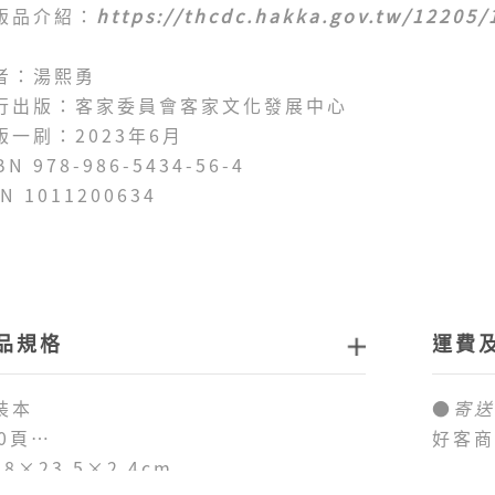
版品介紹：
https://thcdc.hakka.gov.tw/12205
者：湯熙勇
行出版：客家委員會客家文化發展中心
版一刷：2023年6月
BN 978-986-5434-56-4
N 1011200634
品規格
運費
裝本
●
寄送
30頁
好客商
.8×23.5×2.4cm
品。