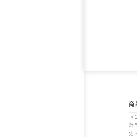
商
《
針
史