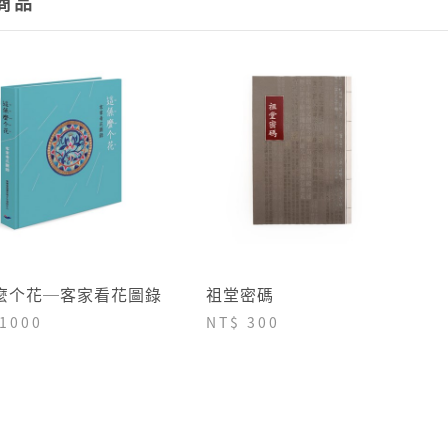
商品
→詳情
麼个花─客家看花圖錄
祖堂密碼
 1000
NT$ 300