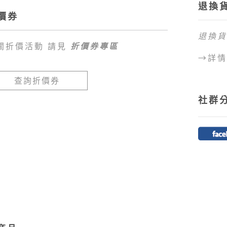
退換
●
商品
價券
1.全
退換貨
未達免
關折價活動 請見
折價券專區
臺幣
8
→詳情
2.目
區、外
查詢折價券
島、蘭
社群
不提供
●
目前
1.好
卡、網
費。
2.訂
程，超
動為您