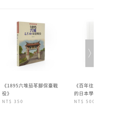
細節請見 商城Q&A
購物說明
《1895六堆茄苳腳保臺戰
《百年往返：走訪客家地
役》
的日本學者》
NT$ 350
NT$ 500