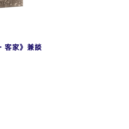
華．客家》兼談
。