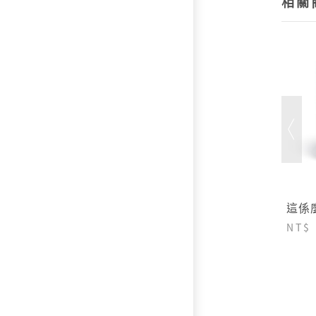
相關
這係
NT$