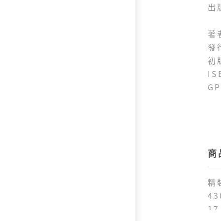
出
著
發
初
IS
GP
商
精
4
17