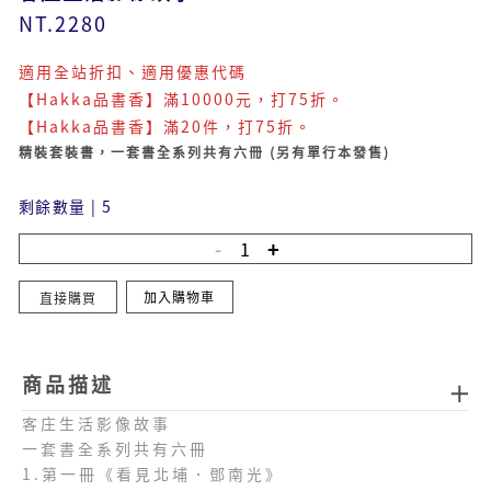
NT.2280
適用全站折扣、適用優惠代碼
【Hakka品書香】滿10000元，打75折。
【Hakka品書香】滿20件，打75折。
精裝套裝書，一套書全系列共有六冊 (另有單行本發售)
剩餘數量
|
5
加入購物車
直接購買
商品描述
客庄生活影像故事
一套書全系列共有六冊
1.第一冊《看見北埔．鄧南光》