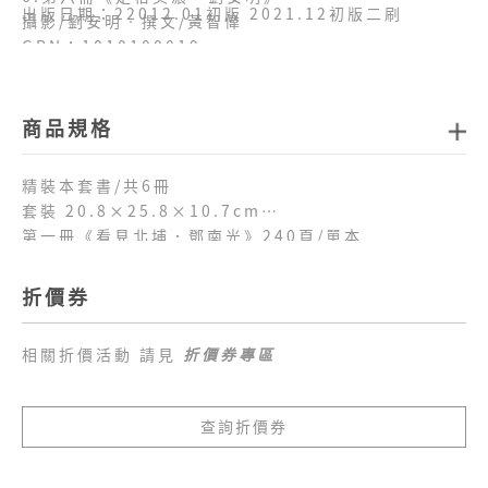
出版日期：22012.01初版 2021.12初版二刷
攝影/劉安明‧撰文/黃智偉
GPN：1010100019
ISBN：978-986-03-0487-9
商品規格
精裝本套書/共6冊
套裝 20.8×25.8×10.7cm
第一冊《看見北埔．鄧南光》​240頁/單本
19×24×1.7cm
第二冊《拾影竹東．李增昌》​212頁/單本
折價券
19×24×1.5cm
第三冊《凝視頭份．張阿祥》​208頁/單本
相關折價活動 請見
折價券專區
19×24×1.5cm
第四冊《守望苗栗．硬頸攝影群》​208頁/單本
19×24×1.5cm
查詢折價券
第五冊《顯影六堆．李秀雲》​248頁/單本
19×24×2cm
第六冊《定格美濃．劉安明》​208頁/單本