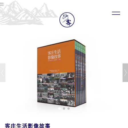
:::
客庄生活影像故事