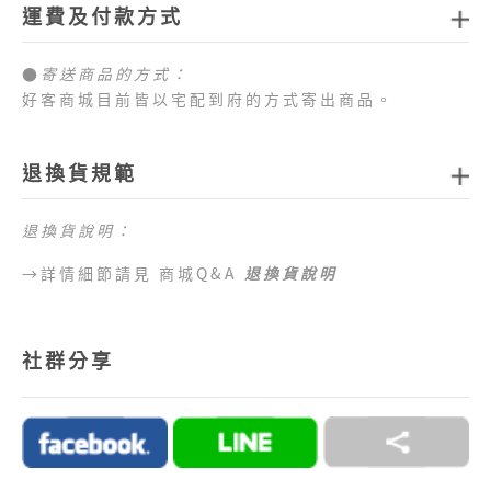
運費及付款方式
19×24×1.5cm
●
寄送商品的方式：
好客商城目前皆以宅配到府的方式寄出商品。
●
商品配送運費：
1.全站消費滿新臺幣
1,000元免運費
，如未達免運費
退換貨規範
門檻，每筆訂單運費一律以新臺幣
80元
計算。
2.目前僅提供台灣本島配送服務，偏遠地區、外島地
退換貨說明：
區 （澎湖、金門、馬祖、綠島、蘭嶼、小琉球等地
區）及海外地區暫不提供配送服務，敬請見諒。
→詳情細節請見 商城Q&A
退換貨說明
●
目前提供的付款方式：
1.好客商城目前可以接受付款方式為信用卡、網路
社群分享
ATM、ATM櫃台機、超商代碼繳費。
2.訂單完成後，須於七日內完成付款流程，超過七日
未完成付款流程，系統會自動為您取消訂單。
→詳情細節請見 商城Q&A
購物說明