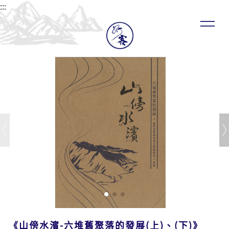
:::
《山傍水濱-六堆舊聚落的發展(上)、(下)》