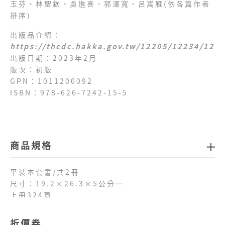
玉芬、林聖欽、吳進喜、郭澤寬、呂嵩雁(依各篇作者
排序)
出版品介紹：
https://thcdc.hakka.gov.tw/12205/12234/122
出版日期：2023年2月
版次：初版
GPN：1011200092
ISBN：978-626-7242-15-5
商品規格
平裝本套書/共2冊
尺寸：19.2×26.3×5公分
上冊324頁
下冊342頁
折價券