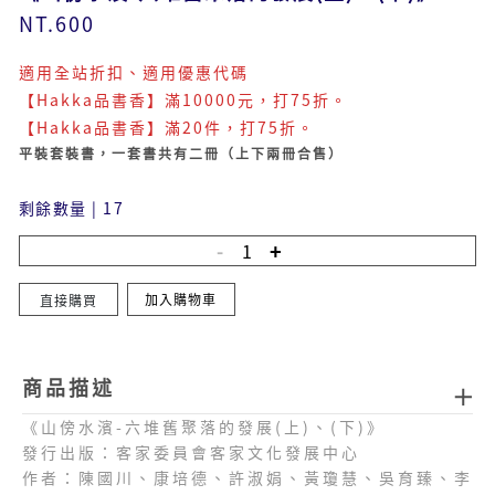
NT.600
適用全站折扣、適用優惠代碼
【Hakka品書香】滿10000元，打75折。
【Hakka品書香】滿20件，打75折。
平裝套裝書，一套書共有二冊（上下兩冊合售）
剩餘數量
|
17
加入購物車
直接購買
商品描述
《山傍水濱-六堆舊聚落的發展(上)、(下)》
發行出版：客家委員會客家文化發展中心
作者：陳國川、康培德、許淑娟、黃瓊慧、吳育臻、李