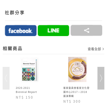
●
目前提供的付款方式：
1.好客商城目前可以接受付款方式為信用卡、網路
社群分享
ATM、ATM櫃台機、超商代碼繳費。
2.訂單完成後，須於七日內完成付款流程，超過七日
未完成付款流程，系統會自動為您取消訂單。
→詳情細節請見 商城Q&A
購物說明
相關商品
查看全部
2020-2021
客家委員會客家文化發
Biennial Report
展中心2017－2018
展演專輯
NT$ 150
NT$ 300