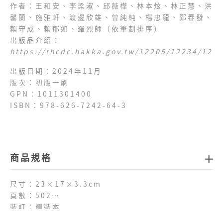
作者：王和安、李梁淑、邱薇樺、林本炫、林正慧、洪
馨蘭、施雅軒、渡邊欣雄、曾純純、楊忠龍、鄭春發、
賴守成、賴郁如、羅烈師（依筆劃排序）
出版品介紹：
https://thcdc.hakka.gov.tw/12205/12234/122
出版日期：2024年11月
版次：初版一刷
GPN：1011301400
ISBN：978-626-7242-64-3
商品規格
尺寸：23×17×3.3cm
頁數：502
裝訂：精裝本