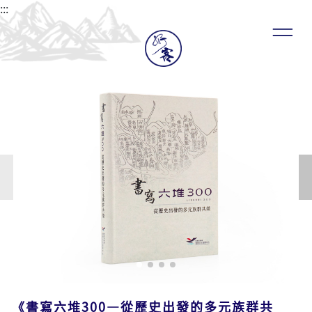
:::
《書寫六堆300—從歷史出發的多元族群共