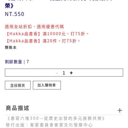
榮》
NT.550
適用全站折扣、適用優惠代碼
【Hakka品書香】滿10000元，打75折。
【Hakka品書香】滿20件，打75折。
精裝本
剩餘數量
|
7
加入購物車
直接購買
商品描述
《書寫六堆300—從歷史出發的多元族群共榮》
發行出版：客家委員會客家文化發展中心