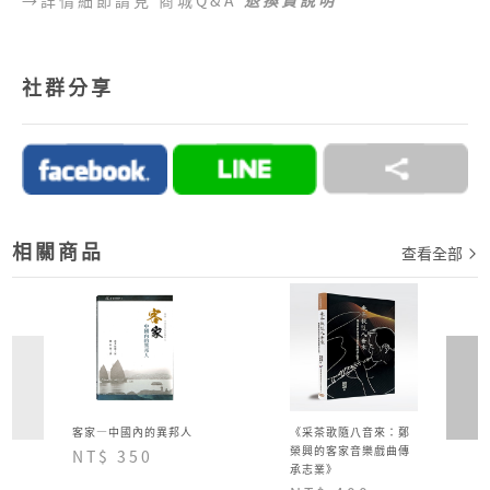
●
目前提供的付款方式：
1.好客商城目前可以接受付款方式為信用卡、網路
社群分享
ATM、ATM櫃台機、超商代碼繳費。
2.訂單完成後，須於七日內完成付款流程，超過七日
未完成付款流程，系統會自動為您取消訂單。
→詳情細節請見 商城Q&A
購物說明
相關商品
查看全部
客家—中國內的異邦人
《采茶歌隨八音來：鄭
榮興的客家音樂戲曲傳
NT$ 350
承志業》