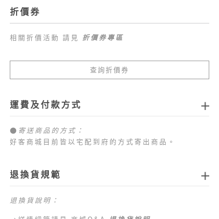
折價券
相關折價活動 請見
折價券專區
查詢折價券
運費及付款方式
●
寄送商品的方式：
好客商城目前皆以宅配到府的方式寄出商品。
●
商品配送運費：
1.全站消費滿新臺幣
1,000元免運費
，如未達免運費
退換貨規範
門檻，每筆訂單運費一律以新臺幣
80元
計算。
2.目前僅提供台灣本島配送服務，偏遠地區、外島地
退換貨說明：
區 （澎湖、金門、馬祖、綠島、蘭嶼、小琉球等地
區）及海外地區暫不提供配送服務，敬請見諒。
→詳情細節請見 商城Q&A
退換貨說明