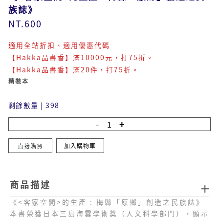
族誌》
NT.600
適用全站折扣、適用優惠代碼
【Hakka品書香】滿10000元，打75折。
【Hakka品書香】滿20件，打75折。
精裝本
剩餘數量
|
398
加入購物車
直接購買
商品描述
《<客家空間>的生產 : 梅縣「原鄉」創造之民族誌》
本書榮獲日本三島海雲學術獎（人文科學部門），顯示