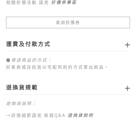
相關折價活動 請見
折價券專區
查詢折價券
運費及付款方式
●
寄送商品的方式：
好客商城目前皆以宅配到府的方式寄出商品。
●
商品配送運費：
1.全站消費滿新臺幣
1,000元免運費
，如未達免運費
退換貨規範
門檻，每筆訂單運費一律以新臺幣
80元
計算。
2.目前僅提供台灣本島配送服務，偏遠地區、外島地
退換貨說明：
區 （澎湖、金門、馬祖、綠島、蘭嶼、小琉球等地
區）及海外地區暫不提供配送服務，敬請見諒。
→詳情細節請見 商城Q&A
退換貨說明
●
目前提供的付款方式：
1.好客商城目前可以接受付款方式為信用卡、網路