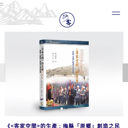
:::
《<客家空間>的生產 : 梅縣「原鄉」創造之民