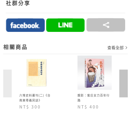
社群分享
ATM、ATM櫃台機、超商代碼繳費。
2.訂單完成後，須於七日內完成付款流程，超過七日
未完成付款流程，系統會自動為您取消訂單。
→詳情細節請見 商城Q&A
購物說明
相關商品
查看全部
六堆史料叢刊(二)《台
靚影：客庄女力百年行
南東粵義民誌》
路
NT$ 300
NT$ 400