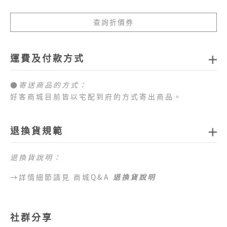
查詢折價券
運費及付款方式
●
寄送商品的方式：
好客商城目前皆以宅配到府的方式寄出商品。
●
商品配送運費：
1.全站消費滿新臺幣
1,000元免運費
，如未達免運費
退換貨規範
門檻，每筆訂單運費一律以新臺幣
80元
計算。
2.目前僅提供台灣本島配送服務，偏遠地區、外島地
退換貨說明：
區 （澎湖、金門、馬祖、綠島、蘭嶼、小琉球等地
區）及海外地區暫不提供配送服務，敬請見諒。
→詳情細節請見 商城Q&A
退換貨說明
●
目前提供的付款方式：
1.好客商城目前可以接受付款方式為信用卡、網路
社群分享
ATM、ATM櫃台機、超商代碼繳費。