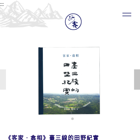
:::
《客家‧翕相》臺三線的田野紀實