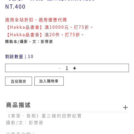
NT.400
適用全站折扣、適用優惠代碼
【Hakka品書香】滿10000元，打75折。
【Hakka品書香】滿20件，打75折。
精裝本/攝影、文：彭啓原
剩餘數量
|
10
加入購物車
直接購買
商品描述
《客家‧翕相》臺三線的田野紀實
攝影/文：彭啓原
出版品介紹：