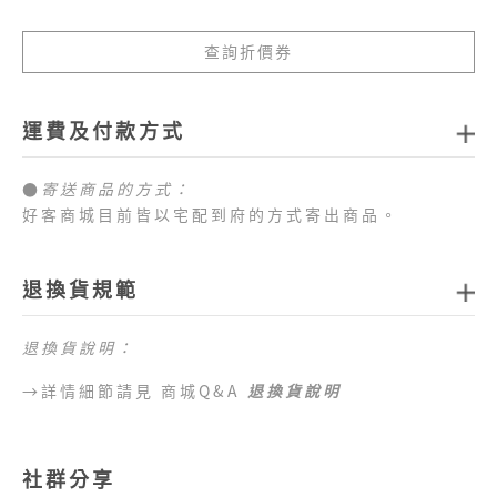
查詢折價券
運費及付款方式
●
寄送商品的方式：
好客商城目前皆以宅配到府的方式寄出商品。
●
商品配送運費：
1.全站消費滿新臺幣
1,000元免運費
，如未達免運費
退換貨規範
門檻，每筆訂單運費一律以新臺幣
80元
計算。
2.目前僅提供台灣本島配送服務，偏遠地區、外島地
退換貨說明：
區 （澎湖、金門、馬祖、綠島、蘭嶼、小琉球等地
區）及海外地區暫不提供配送服務，敬請見諒。
→詳情細節請見 商城Q&A
退換貨說明
●
目前提供的付款方式：
1.好客商城目前可以接受付款方式為信用卡、網路
社群分享
ATM、ATM櫃台機、超商代碼繳費。