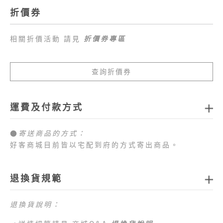
折價券
相關折價活動 請見
折價券專區
查詢折價券
運費及付款方式
●
寄送商品的方式：
好客商城目前皆以宅配到府的方式寄出商品。
●
商品配送運費：
1.全站消費滿新臺幣
1,000元免運費
，如未達免運費
退換貨規範
門檻，每筆訂單運費一律以新臺幣
80元
計算。
2.目前僅提供台灣本島配送服務，偏遠地區、外島地
退換貨說明：
區 （澎湖、金門、馬祖、綠島、蘭嶼、小琉球等地
區）及海外地區暫不提供配送服務，敬請見諒。