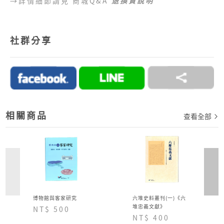
→詳情細節請見 商城Q&A
退換貨說明
●
目前提供的付款方式：
1.好客商城目前可以接受付款方式為信用卡、網路
社群分享
ATM、ATM櫃台機、超商代碼繳費。
2.訂單完成後，須於七日內完成付款流程，超過七日
未完成付款流程，系統會自動為您取消訂單。
→詳情細節請見 商城Q&A
購物說明
相關商品
查看全部
博物館與客家研究
六堆史料叢刊(一)《六
堆忠義文獻》
NT$ 500
NT$ 400