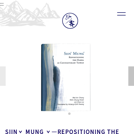
:::
SIINˇ MUNG ˇ—REPOSITIONING THE